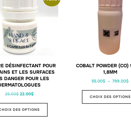
RE DÉSINFECTANT POUR
COBALT POWDER (CO) 
AINS ET LES SURFACES
1,8ΜM
S DANGER POUR LES
55.00
$
–
799.00
$
DERMATOLOGUES
25.00
$
22.00
$
CHOIX DES OPTIONS
CHOIX DES OPTIONS