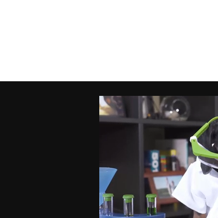
FO
Ema