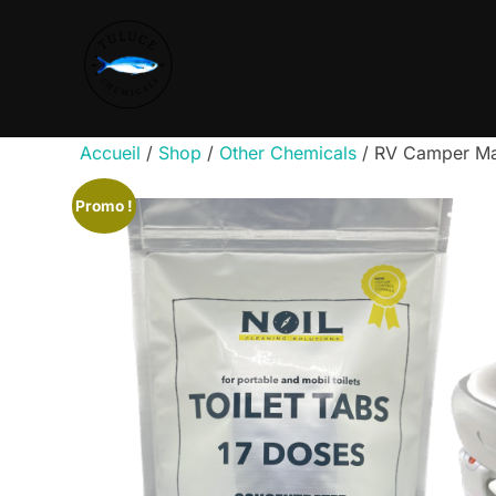
Accueil
/
Shop
/
Other Chemicals
/ RV Camper Mar
Promo !