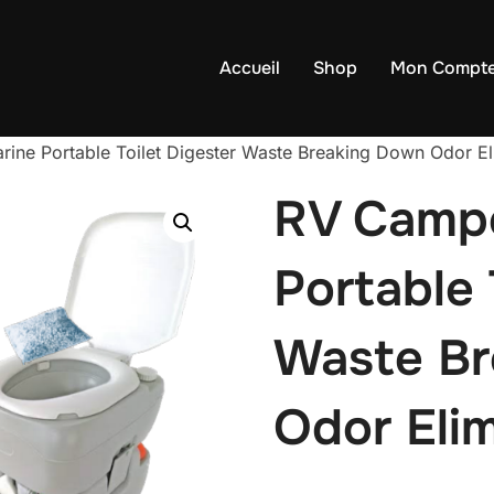
Accueil
Shop
Mon Compt
ine Portable Toilet Digester Waste Breaking Down Odor El
RV Campe
Portable 
Waste B
Odor Eli