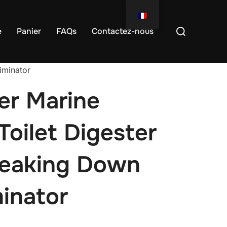
e
Panier
FAQs
Contactez-nous
iminator
r Marine
Toilet Digester
reaking Down
minator