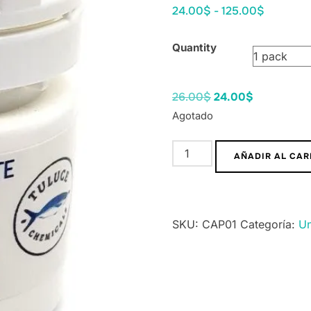
24.00
$
-
125.00
$
Quantity
26.00
$
24.00
$
Agotado
AÑADIR AL CAR
SKU:
CAP01
Categoría:
Un