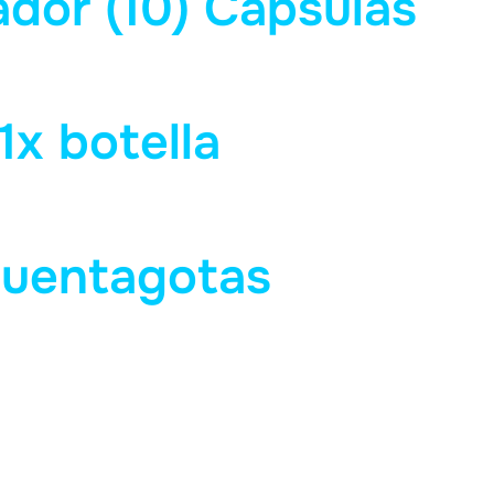
ador (10) Cápsulas
1x botella
uentagotas