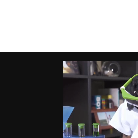
FO
Ema